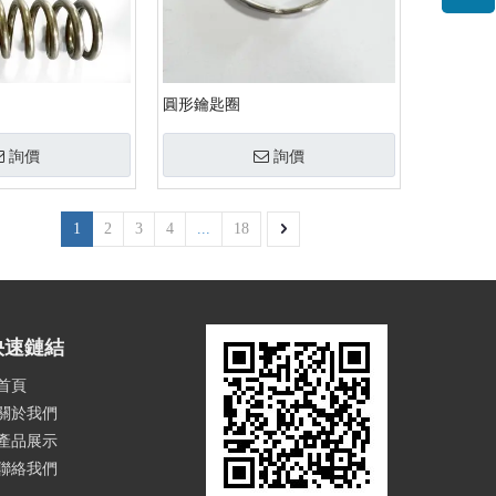
圓形鑰匙圈
詢價
詢價
1
2
3
4
...
18
快速鏈結
首頁
關於我們
產品展示
聯絡我們