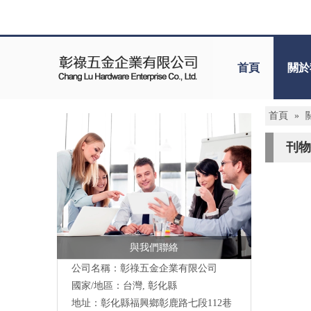
首頁
關於
首頁
»
刊物
與我們聯絡
公司名稱：彰祿五金企業有限公司
國家/地區：台灣, 彰化縣
地址：彰化縣福興鄉彰鹿路七段112巷