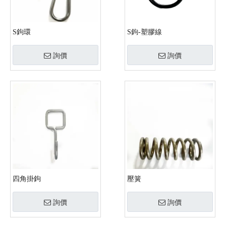
S鉤環
S鉤-塑膠線
詢價
詢價
四角掛鉤
壓簧
詢價
詢價