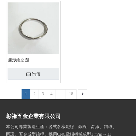
圓形鑰匙圈
詢價
1
2
3
4
...
18
彰祿五金企業有限公司
本公司專業製造生產：各式各樣鐵線、銅線、鋁線、鉤環、
圓環、五金成型線徑。採用CNC電腦機械成型1 m/m ~ 11