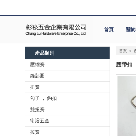
首頁
關於
首頁
»
產品類別
腰帶扣
壓縮簧
鑰匙圈
扭簧
勾子 ， 鉤扣
雙扭簧
衛浴五金
拉簧