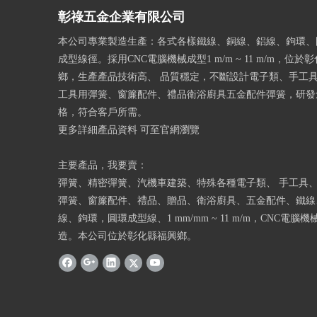
彰祿五金企業有限公司
本公司專業製造生產：各式各樣鐵線、銅線、鋁線、鉤環、
成型線徑。採用CNC電腦機械成型1 m/m ~ 11 m/m，位於
鄉，生產產品技術高、 品質穩定，不斷設計電子類、手工
工具用彈簧、窗簾配件、禮品衛浴廚具五金配件彈簧，研發
格，符合客戶所需。
更多詳細產品資料 可至官網瀏覽
主要產品，我要賣：
彈簧、精密彈簧、汽機車建築、特殊各種電子類、 手工具
彈簧、窗簾配件、禮品、贈品、衛浴廚具、五金配件、鐵線
線、鉤環，圓環成型線、1 mm/mm ~ 11 m/m，CNC電腦
造。本公司位於彰化縣福興鄉。