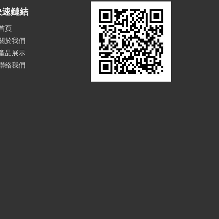
快速鏈結
首頁
關於我們
產品展示
聯絡我們