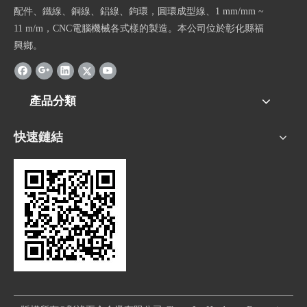
配件、鐵線、銅線、鋁線、鉤環，圓環成型線、1 mm/mm ~
11 m/m，CNC電腦機械各式樣的製造。本公司位於彰化縣福
興鄉。
產品分類
快速鏈結