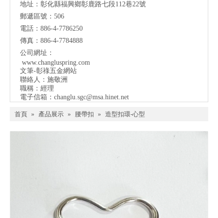
地址：彰化縣福興鄉彰鹿路七段112巷22號
郵遞區號：506
電話：886-4-7786250
傳真：886-4-7784888
公司網址：
www.changluspring.com
文筆-彰祿五金網站
聯絡人：施敬洲
職稱：經理
電子信箱：
changlu.sgc@msa.hinet.net
首頁
»
產品展示
»
腰帶扣
»
造型扣環-心型