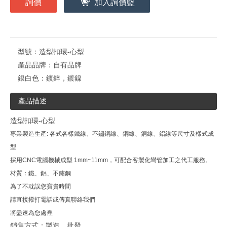
詢價
加入詢價籃
型號：
造型扣環-心型
產品品牌：
自有品牌
銀白色：
鍍鋅，鍍鎳
產品描述
造型扣環-心型
專業製造生產: 各式各樣鐵線、不鏽鋼線、鋼線、銅線、鋁線等尺寸及樣式成
型
採用CNC
電腦機械成型 1mm~11mm，可配合客製化彎管加工之代工服務。
材質：鐵、鋁、不鏽鋼
為了不耽誤您寶貴時間
請直接撥打電話或傳真聯絡我們
將盡速為您處裡
銷售方式：製造、批發