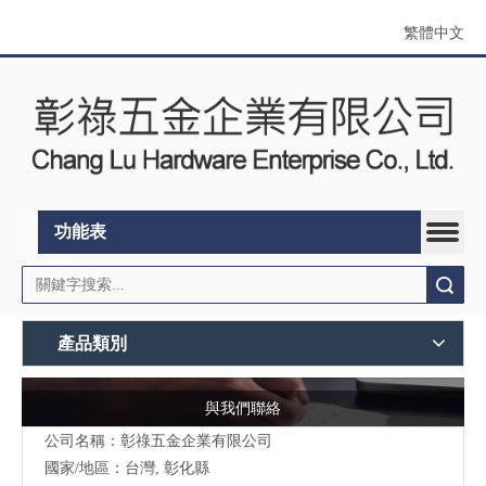
繁體中文
功能表
搜索
產品類別
與我們聯絡
公司名稱：彰祿五金企業有限公司
國家/地區：台灣, 彰化縣