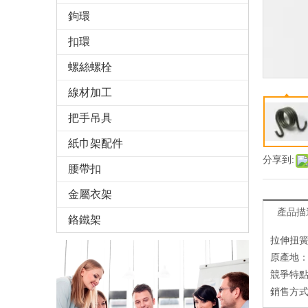
鉤環
扣環
螺絲螺栓
線材加工
把手吊具
紙巾架配件
分享到:
腰帶扣
金屬衣架
產品描
鉻鐵架
拉伸扭簧
原產地
競爭特點
銷售方式：