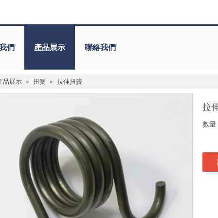
我們
產品展示
聯絡我們
產品展示
»
扭簧
»
拉伸扭簧
拉
數量