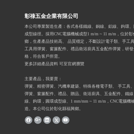
彰祿五金企業有限公司
本公司專業製造生產：各式各樣鐵線、銅線、鋁線、鉤環、
成型線徑。採用CNC電腦機械成型1 m/m ~ 11 m/m，位於
鄉，生產產品技術高、 品質穩定，不斷設計電子類、手工
工具用彈簧、窗簾配件、禮品衛浴廚具五金配件彈簧，研發
格，符合客戶所需。
更多詳細產品資料 可至官網瀏覽
主要產品，我要賣：
彈簧、精密彈簧、汽機車建築、特殊各種電子類、 手工具
彈簧、窗簾配件、禮品、贈品、衛浴廚具、五金配件、鐵線
線、鉤環，圓環成型線、1 mm/mm ~ 11 m/m，CNC電腦
造。本公司位於彰化縣福興鄉。