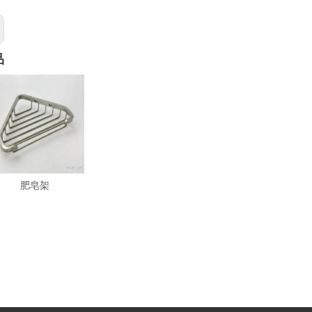
品
肥皂架