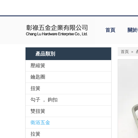
首頁
關於
首頁
»
產品類別
壓縮簧
鑰匙圈
扭簧
勾子 ， 鉤扣
雙扭簧
衛浴五金
拉簧