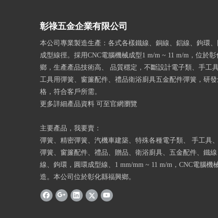
彰祿五金企業有限公司
本公司專業製造生產：各式各樣鐵線、銅線、鋁線、鉤環、
成型線徑。採用CNC電腦機械成型1 m/m ~ 11 m/m，位於
鄉，生產產品技術高、 品質穩定，不斷設計電子類、手工
工具用彈簧、窗簾配件、禮品衛浴廚具五金配件彈簧，研發
格，符合客戶所需。
更多詳細產品資料 可至官網瀏覽
主要產品，我要賣：
彈簧、精密彈簧、汽機車建築、特殊各種電子類、 手工具
彈簧、窗簾配件、禮品、贈品、衛浴廚具、五金配件、鐵線
線、鉤環，圓環成型線、1 mm/mm ~ 11 m/m，CNC電腦
造。本公司位於彰化縣福興鄉。