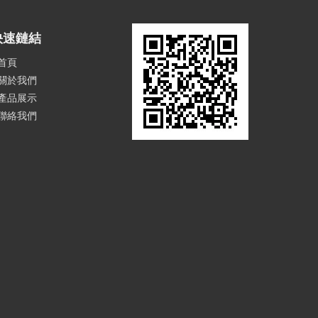
快速鏈結
首頁
關於我們
產品展示
聯絡我們