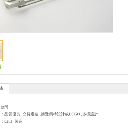
述
：台灣
：品質優良 ,交貨迅速 ,接受獨特設計或LOGO ,多樣設計
：出口 ,製造